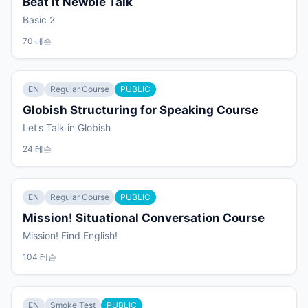
Beat It Newbie Talk
Basic 2
70 레슨
EN
Regular Course
PUBLIC
Globish Structuring for Speaking Course
Let’s Talk in Globish
24 레슨
EN
Regular Course
PUBLIC
Mission! Situational Conversation Course
Mission! Find English!
104 레슨
EN
Smoke Test
PUBLIC